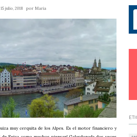
n
por
15 julio, 2018
Maria
ET
uiza muy cerquita de los Alpes. Es el motor financiero y
ital de Suiza como muchos piensan! Galardonada dos veces
AM