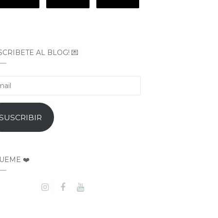
SCRÍBETE AL BLOG! 💌
il
SUSCRIBIR
UEME ❤️