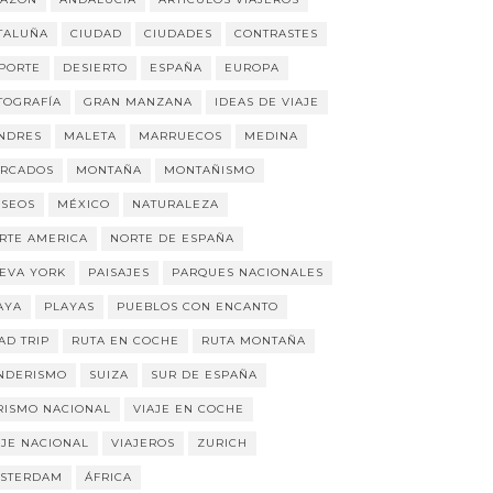
TALUÑA
CIUDAD
CIUDADES
CONTRASTES
PORTE
DESIERTO
ESPAÑA
EUROPA
TOGRAFÍA
GRAN MANZANA
IDEAS DE VIAJE
NDRES
MALETA
MARRUECOS
MEDINA
RCADOS
MONTAÑA
MONTAÑISMO
SEOS
MÉXICO
NATURALEZA
RTE AMERICA
NORTE DE ESPAÑA
EVA YORK
PAISAJES
PARQUES NACIONALES
AYA
PLAYAS
PUEBLOS CON ENCANTO
AD TRIP
RUTA EN COCHE
RUTA MONTAÑA
NDERISMO
SUIZA
SUR DE ESPAÑA
RISMO NACIONAL
VIAJE EN COCHE
AJE NACIONAL
VIAJEROS
ZURICH
STERDAM
ÁFRICA