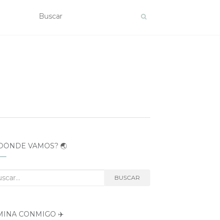
DÓNDE VAMOS? 🌏
car:
BUSCAR
MINA CONMIGO ✈️