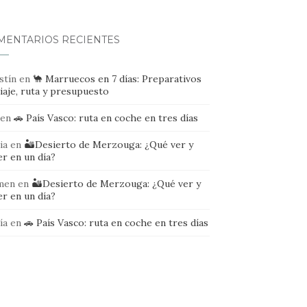
MENTARIOS RECIENTES
stín
en
🐪 Marruecos en 7 días: Preparativos
iaje, ruta y presupuesto
en
🚗 País Vasco: ruta en coche en tres días
ia
en
🏜️Desierto de Merzouga: ¿Qué ver y
r en un día?
men
en
🏜️Desierto de Merzouga: ¿Qué ver y
r en un día?
ía
en
🚗 País Vasco: ruta en coche en tres días