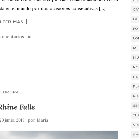
vida en el mundo por dos ocasiones consecutivas […]
CA
DE
LEER MÁS
FO
comentarios aún
LO
ME
MU
NO
NU
PL
...
EUROPA
RO
Rhine Falls
SE
TU
por
29 junio, 2018
Maria
VI
ÁM