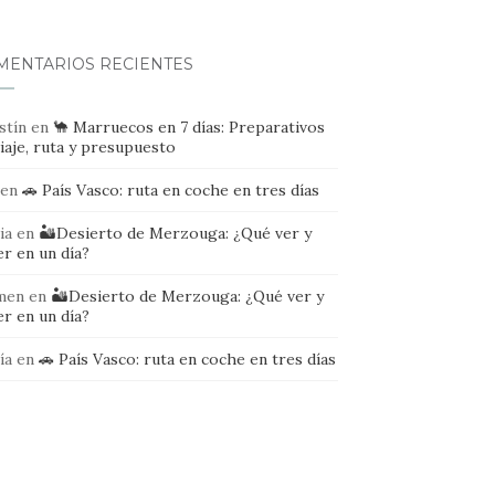
MENTARIOS RECIENTES
stín
en
🐪 Marruecos en 7 días: Preparativos
iaje, ruta y presupuesto
en
🚗 País Vasco: ruta en coche en tres días
ia
en
🏜️Desierto de Merzouga: ¿Qué ver y
r en un día?
men
en
🏜️Desierto de Merzouga: ¿Qué ver y
r en un día?
ía
en
🚗 País Vasco: ruta en coche en tres días