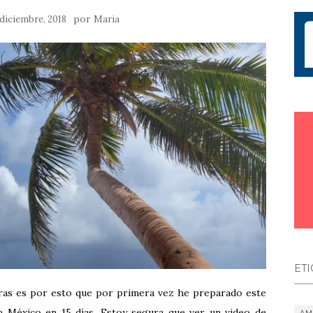
por
 diciembre, 2018
Maria
ET
bras es por esto que por primera vez he preparado este
a México en 15 días. Estoy segura que ver un video de
AM