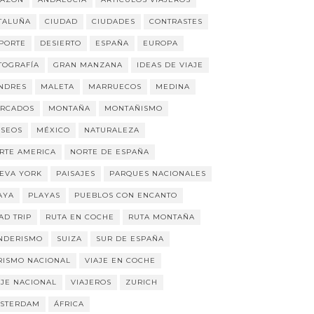
TALUÑA
CIUDAD
CIUDADES
CONTRASTES
PORTE
DESIERTO
ESPAÑA
EUROPA
TOGRAFÍA
GRAN MANZANA
IDEAS DE VIAJE
NDRES
MALETA
MARRUECOS
MEDINA
RCADOS
MONTAÑA
MONTAÑISMO
SEOS
MÉXICO
NATURALEZA
RTE AMERICA
NORTE DE ESPAÑA
EVA YORK
PAISAJES
PARQUES NACIONALES
AYA
PLAYAS
PUEBLOS CON ENCANTO
AD TRIP
RUTA EN COCHE
RUTA MONTAÑA
NDERISMO
SUIZA
SUR DE ESPAÑA
RISMO NACIONAL
VIAJE EN COCHE
AJE NACIONAL
VIAJEROS
ZURICH
STERDAM
ÁFRICA