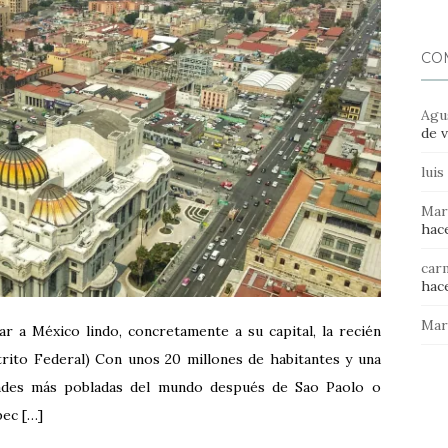
CO
Agu
de v
luis
Mar
hace
car
hace
Mar
ar a México lindo, concretamente a su capital, la recién
rito Federal) Con unos 20 millones de habitantes y una
udades más pobladas del mundo después de Sao Paolo o
pec […]