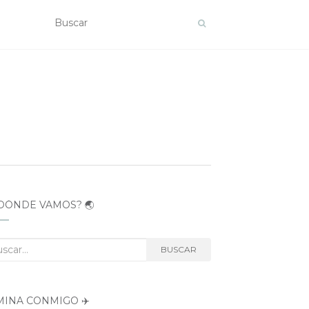
DÓNDE VAMOS? 🌏
car:
BUSCAR
MINA CONMIGO ✈️