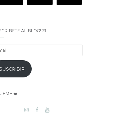
SCRÍBETE AL BLOG! 💌
il
SUSCRIBIR
UEME ❤️