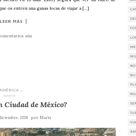
que os entren una ganas locas de viajar a […]
CA
DE
LEER MÁS
FO
comentarios aún
LO
ME
MU
NO
NU
PL
...
AMÉRICA
RO
en Ciudad de México?
SE
TU
por
diciembre, 2018
Maria
VI
ÁM