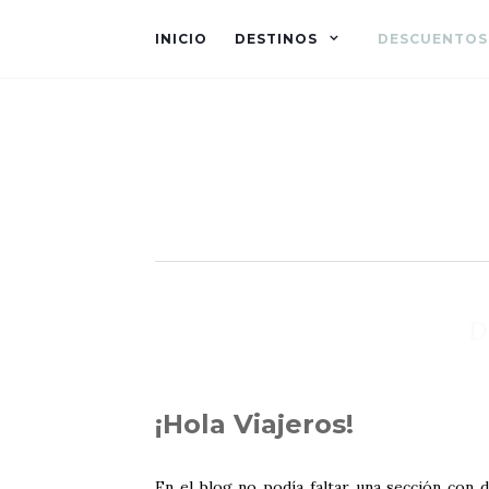
INICIO
DESTINOS
DESCUENTOS
D
¡Hola Viajeros!
En el blog no podía faltar una sección con 