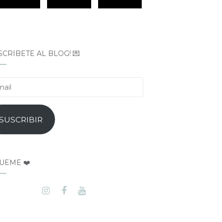
SCRÍBETE AL BLOG! 💌
il
SUSCRIBIR
UEME ❤️