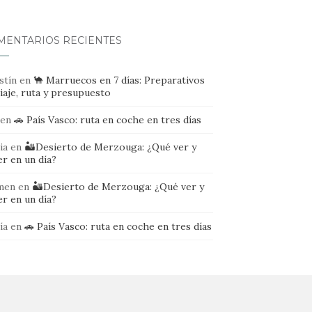
MENTARIOS RECIENTES
stín
en
🐪 Marruecos en 7 días: Preparativos
iaje, ruta y presupuesto
en
🚗 País Vasco: ruta en coche en tres días
ia
en
🏜️Desierto de Merzouga: ¿Qué ver y
r en un día?
men
en
🏜️Desierto de Merzouga: ¿Qué ver y
r en un día?
ía
en
🚗 País Vasco: ruta en coche en tres días