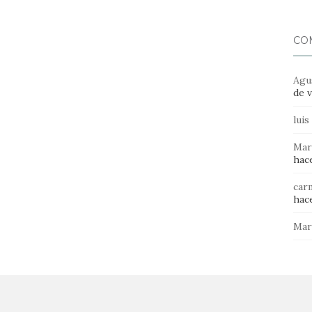
CO
Agu
de v
luis
Mar
hace
car
hace
Mar