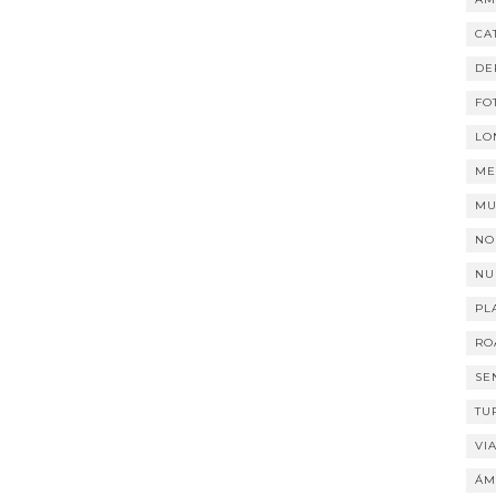
CA
DE
FO
LO
ME
MU
NO
NU
PL
RO
SE
TU
VI
ÁM