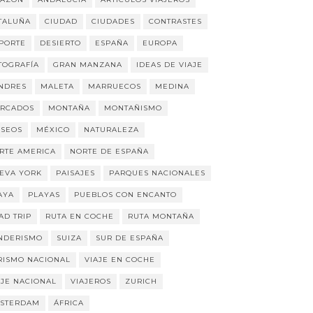
TALUÑA
CIUDAD
CIUDADES
CONTRASTES
PORTE
DESIERTO
ESPAÑA
EUROPA
TOGRAFÍA
GRAN MANZANA
IDEAS DE VIAJE
NDRES
MALETA
MARRUECOS
MEDINA
RCADOS
MONTAÑA
MONTAÑISMO
SEOS
MÉXICO
NATURALEZA
RTE AMERICA
NORTE DE ESPAÑA
EVA YORK
PAISAJES
PARQUES NACIONALES
AYA
PLAYAS
PUEBLOS CON ENCANTO
AD TRIP
RUTA EN COCHE
RUTA MONTAÑA
NDERISMO
SUIZA
SUR DE ESPAÑA
RISMO NACIONAL
VIAJE EN COCHE
AJE NACIONAL
VIAJEROS
ZURICH
STERDAM
ÁFRICA