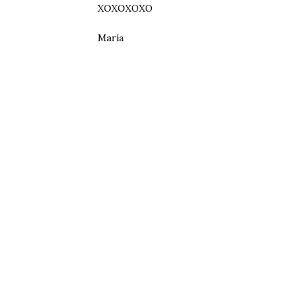
XOXOXOXO
María