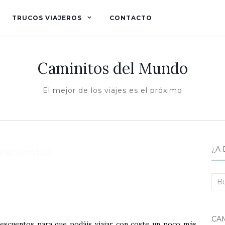
TRUCOS VIAJEROS
CONTACTO
Caminitos del Mundo
El mejor de los viajes es el próximo
escuentos
¿A 
Bus
CA
descuentos para que podáis viajar con coste un poco más