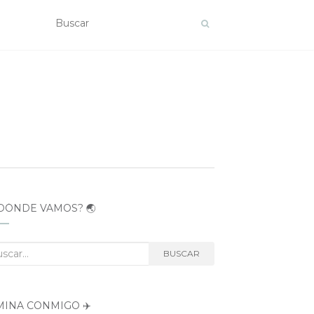
DÓNDE VAMOS? 🌏
car:
BUSCAR
MINA CONMIGO ✈️