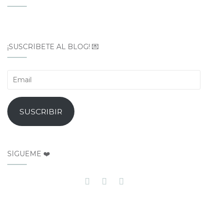
¡SUSCRÍBETE AL BLOG! 💌
Email
SUSCRIBIR
SÍGUEME ❤️