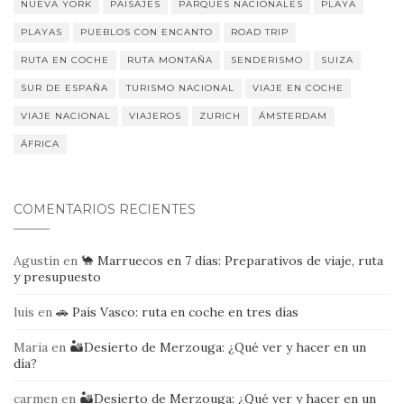
NUEVA YORK
PAISAJES
PARQUES NACIONALES
PLAYA
PLAYAS
PUEBLOS CON ENCANTO
ROAD TRIP
RUTA EN COCHE
RUTA MONTAÑA
SENDERISMO
SUIZA
SUR DE ESPAÑA
TURISMO NACIONAL
VIAJE EN COCHE
VIAJE NACIONAL
VIAJEROS
ZURICH
ÁMSTERDAM
ÁFRICA
COMENTARIOS RECIENTES
Agustín
en
🐪 Marruecos en 7 días: Preparativos de viaje, ruta
y presupuesto
luis
en
🚗 País Vasco: ruta en coche en tres días
Maria
en
🏜️Desierto de Merzouga: ¿Qué ver y hacer en un
día?
carmen
en
🏜️Desierto de Merzouga: ¿Qué ver y hacer en un