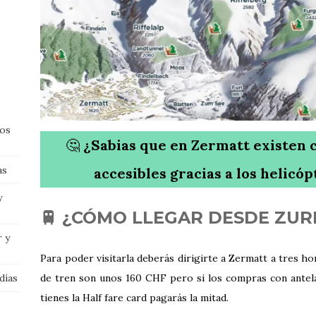
vos
🤔
¿Sabias que en Zermatt existen 
as
accesibles gracias a los helicó
y
🚆 ¿CÓMO LLEGAR DESDE ZUR
 y
Para poder visitarla deberás dirigirte a Zermatt a tres hor
de tren son unos 160 CHF pero si los compras con antela
días
tienes la Half fare card pagarás la mitad.