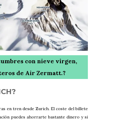
cumbres con nieve virgen,
pteros de Air Zermatt.?
ICH?
as en tren desde Zurich. El coste del billete
ción puedes ahorrarte bastante dinero y si