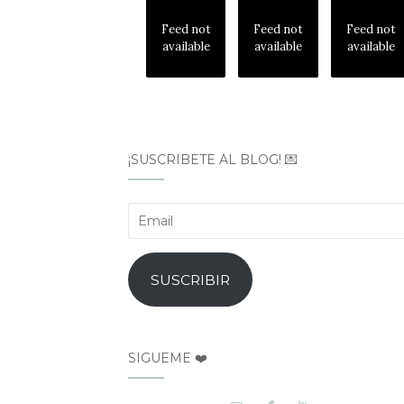
Feed not
Feed not
Feed not
available
available
available
¡SUSCRÍBETE AL BLOG! 💌
Email
SUSCRIBIR
SÍGUEME ❤️