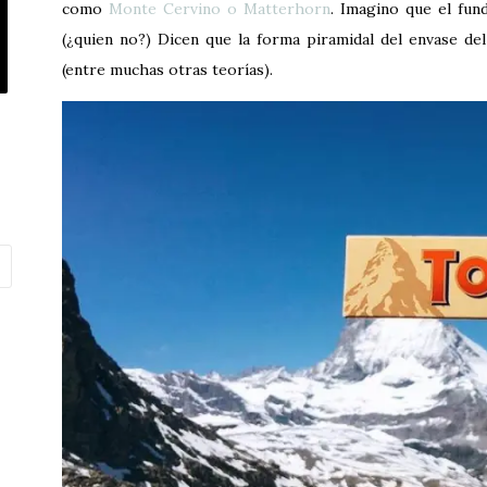
como
Monte Cervino o Matterhorn
. Imagino que el fu
(¿quien no?) Dicen que la forma piramidal del envase de
(entre muchas otras teorías).