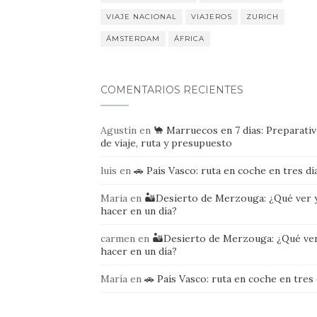
VIAJE NACIONAL
VIAJEROS
ZURICH
ÁMSTERDAM
ÁFRICA
COMENTARIOS RECIENTES
Agustín
en
🐪 Marruecos en 7 días: Preparati
de viaje, ruta y presupuesto
luis
en
🚗 País Vasco: ruta en coche en tres dí
Maria
en
🏜️Desierto de Merzouga: ¿Qué ver 
hacer en un día?
carmen
en
🏜️Desierto de Merzouga: ¿Qué ver
hacer en un día?
María
en
🚗 País Vasco: ruta en coche en tres 