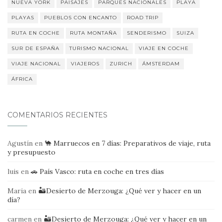
NUEVA YORK
PAISAJES
PARQUES NACIONALES
PLAYA
PLAYAS
PUEBLOS CON ENCANTO
ROAD TRIP
RUTA EN COCHE
RUTA MONTAÑA
SENDERISMO
SUIZA
SUR DE ESPAÑA
TURISMO NACIONAL
VIAJE EN COCHE
VIAJE NACIONAL
VIAJEROS
ZURICH
ÁMSTERDAM
ÁFRICA
COMENTARIOS RECIENTES
Agustín
en
🐪 Marruecos en 7 días: Preparativos de viaje, ruta
y presupuesto
luis
en
🚗 País Vasco: ruta en coche en tres días
Maria
en
🏜️Desierto de Merzouga: ¿Qué ver y hacer en un
día?
carmen
en
🏜️Desierto de Merzouga: ¿Qué ver y hacer en un