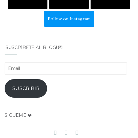
Follow on Instagram
¡SUSCRÍBETE AL BLOG! 💌
Email
SUSCRIBIR
SÍGUEME ❤️