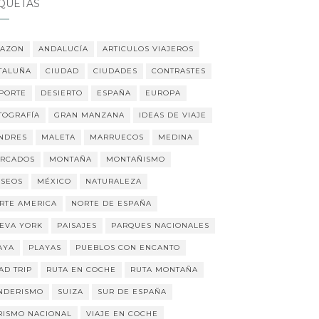
IQUETAS
AZON
ANDALUCÍA
ARTICULOS VIAJEROS
TALUÑA
CIUDAD
CIUDADES
CONTRASTES
PORTE
DESIERTO
ESPAÑA
EUROPA
TOGRAFÍA
GRAN MANZANA
IDEAS DE VIAJE
NDRES
MALETA
MARRUECOS
MEDINA
RCADOS
MONTAÑA
MONTAÑISMO
SEOS
MÉXICO
NATURALEZA
RTE AMERICA
NORTE DE ESPAÑA
EVA YORK
PAISAJES
PARQUES NACIONALES
AYA
PLAYAS
PUEBLOS CON ENCANTO
AD TRIP
RUTA EN COCHE
RUTA MONTAÑA
NDERISMO
SUIZA
SUR DE ESPAÑA
RISMO NACIONAL
VIAJE EN COCHE