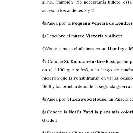
si no.. También!! No necesitarás billete, esta
acceso a los andenes 9 y 11.
👍Pasea por la
Pequeña Venecia de Londres
👍Descubre el m
useo Victoria y Albert
👍Visita tiendas chulísimas como
Hamleys, 
👍 Conoce
St Dunstan-in-the-East
, jardín 
en el 1.100 que sufrió, a lo largo de muc
hicieron que la rehabilitaran en varias ocasi
1666 y los bombardeos de la segunda guerra m
👍Pasea por el
Kenwood House
, un Palacio 
👍Conoce la
Neal’s Yard
la plaza más color
Garden
👍Trasládate a China en el
China town