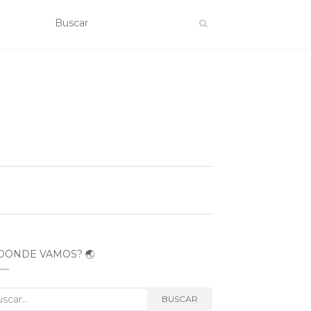
DÓNDE VAMOS? 🌏
car:
BUSCAR