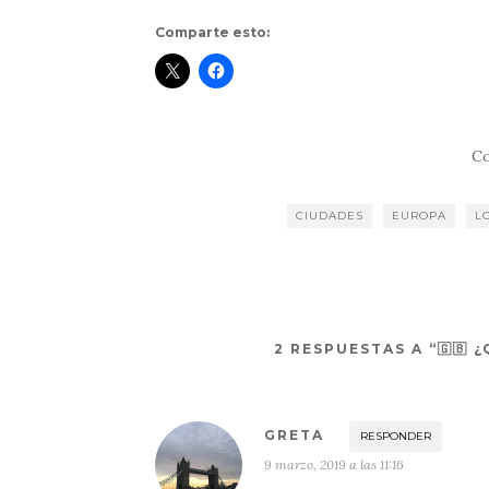
Comparte esto:
Co
CIUDADES
EUROPA
L
2 RESPUESTAS A “🇬🇧
GRETA
RESPONDER
9 marzo, 2019 a las 11:16