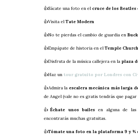
👍Sácate una foto en el
cruce de los Beatles
👍Visita el
Tate Modern
👍No te pierdas el cambio de guardia en
Buck
👍Empápate de historia en el
Temple Churc
👍Disfruta de la música callejera en la
plaza d
👍Haz un
tour gratuito por Londres con Ci
👍Admira la
escalera mecánica más larga d
de Angel (vale no es gratis tendrás que pagar 
👍
Échate unos bailes
en alguna de las 
encontrarás muchas gratuitas.
👍
Tómate una foto en la plataforma 9 y ¾