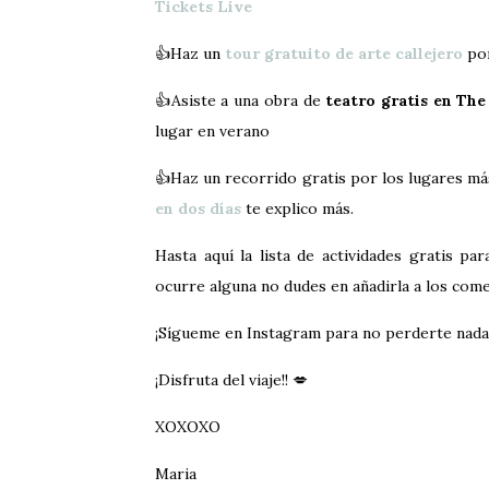
Tickets Live
👍Haz un
tour gratuito de arte callejero
por
👍Asiste a una obra de
teatro gratis en Th
lugar en verano
👍Haz un recorrido gratis por los lugares má
en dos días
te explico más.
Hasta aquí la lista de actividades gratis p
ocurre alguna no dudes en añadirla a los com
¡Sígueme en Instagram para no perderte nada
¡Disfruta del viaje!! 💋
XOXOXO
Maria