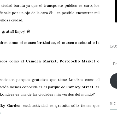
iudad barata ya que el transporte público es caro, los
é sale por un ojo de la cara 😢… es posible encontrar mil
illosa ciudad.
gratis!! Enjoy! 😁
ndres como el
museo británico, el museo nacional o la
¡SU
rcados como el
Camden Market, Portobello Market o
Ema
preciosos parques gratuitos que tiene Londres como el
opción menos conocida es el parque de
Camley Street, el
 Londres es una de las ciudades más verdes del mundo?
SÍG
ky Garden
, está actividad es gratuita sólo tienes que
n