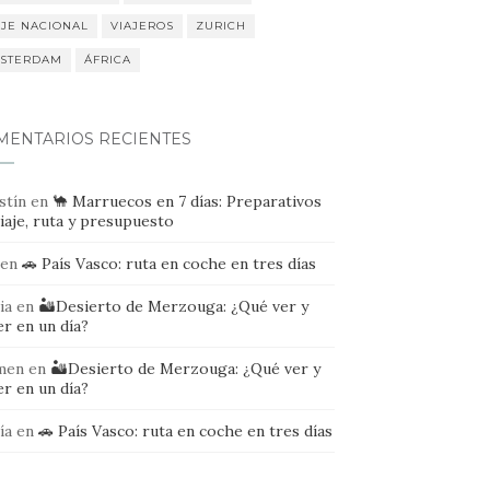
AJE NACIONAL
VIAJEROS
ZURICH
STERDAM
ÁFRICA
MENTARIOS RECIENTES
stín
en
🐪 Marruecos en 7 días: Preparativos
iaje, ruta y presupuesto
en
🚗 País Vasco: ruta en coche en tres días
ia
en
🏜️Desierto de Merzouga: ¿Qué ver y
r en un día?
men
en
🏜️Desierto de Merzouga: ¿Qué ver y
r en un día?
ía
en
🚗 País Vasco: ruta en coche en tres días