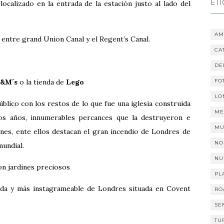
ET
 localizado en la entrada de la estación justo al lado del
AM
entre grand Union Canal y el Regent’s Canal.
CA
DE
M&M´s
o la tienda de
Lego
FO
LO
público con los restos de lo que fue una iglesia construida
ME
hos años, innumerables percances que la destruyeron e
MU
ones, ente ellos destacan el gran incendio de Londres de
NO
undial.
NU
con jardines preciosos
PL
ida y más instagrameable de Londres situada en Covent
RO
SE
TU