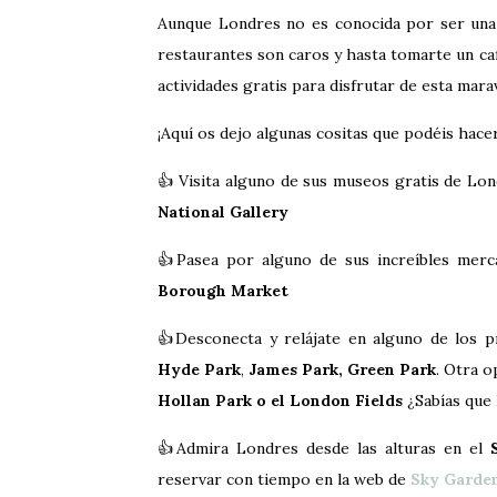
Aunque Londres no es conocida por ser una c
restaurantes son caros y hasta tomarte un caf
actividades gratis para disfrutar de esta marav
¡Aquí os dejo algunas cositas que podéis hacer 
👍 Visita alguno de sus museos gratis de Lo
National Gallery
👍Pasea por alguno de sus increíbles me
Borough Market
👍Desconecta y relájate en alguno de los 
Hyde Park
,
James Park, Green Park
. Otra 
Hollan Park
o el London Fields
¿Sabías que
👍Admira Londres desde las alturas en el
S
reservar con tiempo en la web de
Sky Garde