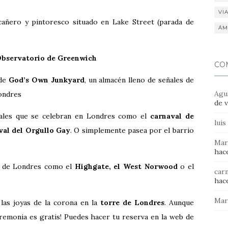
VI
cañero y pintoresco situado en Lake Street (parada de
ÁM
bservatorio de Greenwich
CO
 de
God’s Own Junkyard
, un almacén lleno de señales de
Agu
Londres
de v
vales que se celebran en Londres como el
carnaval de
luis
ival del Orgullo Gay
. O simplemente pasea por el barrio
Mar
hace
os de Londres como el
Highgate, el West Norwood
o el
car
hace
Mar
 las joyas de la corona en la
torre de Londres
. Aunque
 ceremonia es gratis! Puedes hacer tu reserva en la web de