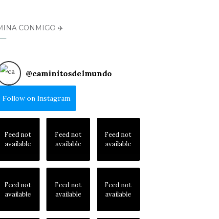
MINA CONMIGO ✈️
@
caminitosdelmundo
Follow on Instagram
Feed not
Feed not
Feed not
available
available
available
Feed not
Feed not
Feed not
available
available
available