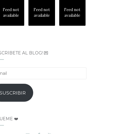
Feed not
Feed not
Feed not
available
available
available
SCRÍBETE AL BLOG! 💌
il
SUSCRIBIR
UEME ❤️