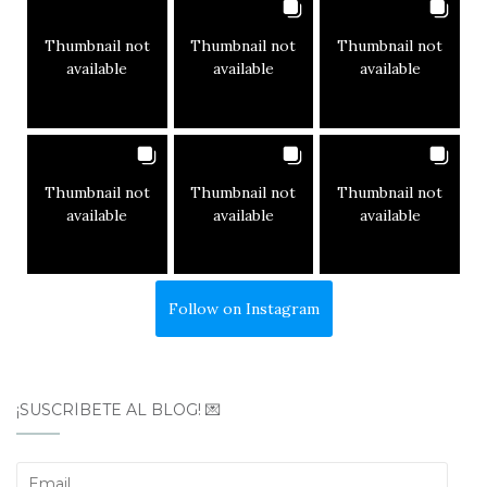
Thumbnail not
Thumbnail not
Thumbnail not
available
available
available
Thumbnail not
Thumbnail not
Thumbnail not
available
available
available
Follow on Instagram
¡SUSCRÍBETE AL BLOG! 💌
Email