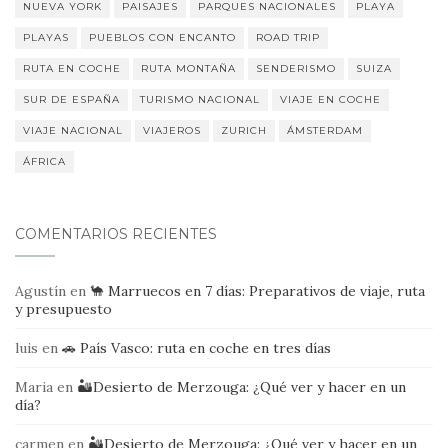
NUEVA YORK
PAISAJES
PARQUES NACIONALES
PLAYA
PLAYAS
PUEBLOS CON ENCANTO
ROAD TRIP
RUTA EN COCHE
RUTA MONTAÑA
SENDERISMO
SUIZA
SUR DE ESPAÑA
TURISMO NACIONAL
VIAJE EN COCHE
VIAJE NACIONAL
VIAJEROS
ZURICH
ÁMSTERDAM
ÁFRICA
COMENTARIOS RECIENTES
Agustín
en
🐪 Marruecos en 7 días: Preparativos de viaje, ruta
y presupuesto
luis
en
🚗 País Vasco: ruta en coche en tres días
Maria
en
🏜️Desierto de Merzouga: ¿Qué ver y hacer en un
día?
carmen
en
🏜️Desierto de Merzouga: ¿Qué ver y hacer en un