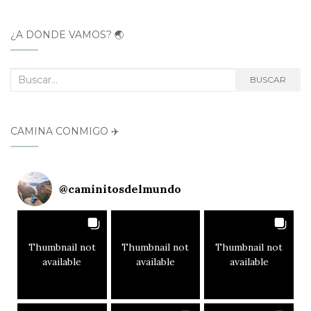
¿A DÓNDE VAMOS? 🌏
Buscar:
BUSCAR
CAMINA CONMIGO ✈️
@
caminitosdelmundo
Thumbnail not
Thumbnail not
Thumbnail not
available
available
available