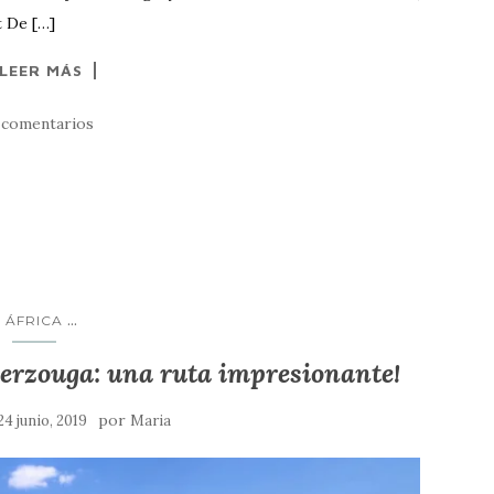
t De […]
LEER MÁS
 comentarios
...
ÁFRICA
Merzouga: una ruta impresionante!
por
24 junio, 2019
Maria