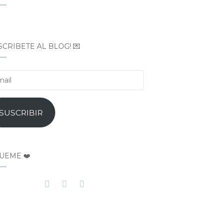
SCRÍBETE AL BLOG! 💌
il
SUSCRIBIR
UEME ❤️