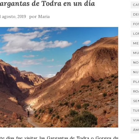
argantas de Todra en un día
CA
DE
por
1 agosto, 2019
Maria
FO
LO
ME
MU
NO
NU
PL
RO
SE
TU
VI
ÁM
ete días fue visitar las Gargantas de Todra o Gorges du