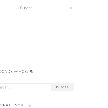
DÓNDE VAMOS? 🌏
car:
BUSCAR
MINA CONMIGO ✈️