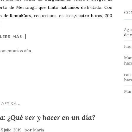
ierto de Merzouga que tanto habíamos disfrutado. Con
CO
s de RentalCars, recorrimos, en tres/cuatro horas, 200
]
Agu
de v
LEER MÁS
luis
comentarios aún
Mar
hace
car
hace
Mar
...
ÁFRICA
a: ¿Qué ver y hacer en un día?
n
por
5 julio, 2019
Maria