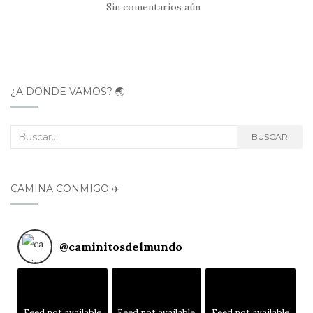
Sin comentarios aún
¿A DÓNDE VAMOS? 🌏
Buscar:
BUSCAR
CAMINA CONMIGO ✈️
@
caminitosdelmundo
Feed not available
Feed not available
Feed not available