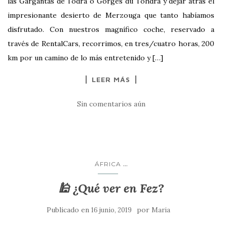
las Gargantas de Todra o Gorges du Tohdra y dejar atrás el
impresionante desierto de Merzouga que tanto habíamos
disfrutado. Con nuestros magnífico coche, reservado a
través de RentalCars, recorrimos, en tres/cuatro horas, 200
km por un camino de lo más entretenido y […]
LEER MÁS
Sin comentarios aún
...
ÁFRICA
🕌 ¿Qué ver en Fez?
Publicado en
por
16 junio, 2019
Maria