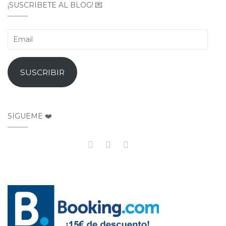
¡SUSCRÍBETE AL BLOG! 💌
Email
SUSCRIBIR
SÍGUEME ❤️