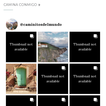
CAMINA CONMIGO ✈️
@
caminitosdelmundo
Thumbnail not
Thumbnail not
available
available
Thumbnail not
Thumbnail not
available
available