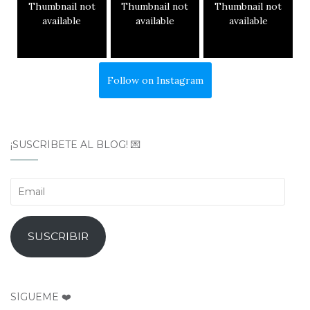
Thumbnail not
Thumbnail not
Thumbnail not
available
available
available
Follow on Instagram
¡SUSCRÍBETE AL BLOG! 💌
Email
SUSCRIBIR
SÍGUEME ❤️