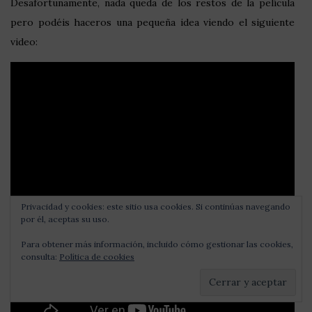
Desafortunamente, nada queda de los restos de la película
pero podéis haceros una pequeña idea viendo el siguiente
video:
Privacidad y cookies: este sitio usa cookies. Si continúas navegando
por él, aceptas su uso.
Para obtener más información, incluido cómo gestionar las cookies,
consulta:
Política de cookies