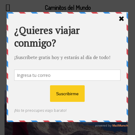
Caminitos del Mundo
CANTABRIA
ESPAÑA
EUROPA
NORTE DE ESPAÑA
Ruta en coche de una semana por el
norte de España, Cantabria y
Asturias 🚗
Publicado en
por
22 julio, 2021
Maria