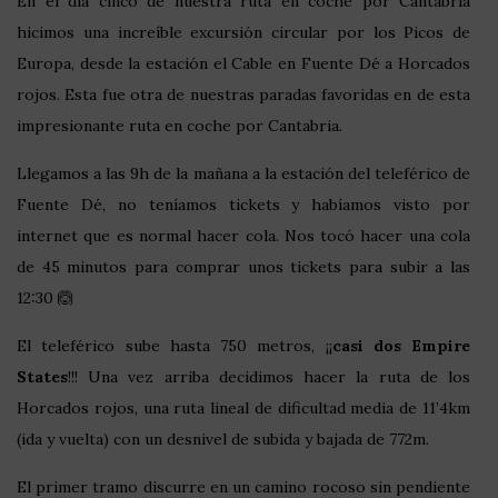
En el día cinco de nuestra ruta en coche por Cantabria
hicimos una increíble excursión circular por los Picos de
Europa, desde la estación el Cable en Fuente Dé a Horcados
rojos. Esta fue otra de nuestras paradas favoridas en de esta
impresionante ruta en coche por Cantabria.
Llegamos a las 9h de la mañana a la estación del teleférico de
Fuente Dé, no teníamos tickets y habíamos visto por
internet que es normal hacer cola. Nos tocó hacer una cola
de 45 minutos para comprar unos tickets para subir a las
12:30 🙆
El teleférico sube hasta 750 metros, ¡¡
casi dos Empire
States
!!! Una vez arriba decidimos hacer la ruta de los
Horcados rojos, una ruta lineal de dificultad media de 11’4km
(ida y vuelta) con un desnivel de subida y bajada de 772m.
El primer tramo discurre en un camino rocoso sin pendiente