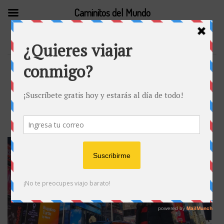
Caminitos del Mundo
AMÉRICA
AMÉRICA DEL NORTE
ESTADOS UNIDOS
🗽 Nueva York en 6 días: ideas para
un viaje por libre
Publicado en
por
31 diciembre, 2019
Maria