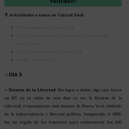
Vaticano?
🔝
Actividades o tours en Central Park:
Visita guiada por Central Park
Tour por los escenarios de series y películas de
Central Park
Tour en bicicleta por Central Park
Alquiler de bicicleta
🔹
DÍA 3
⭐
Estatua de la Libertad:
Sin lugar a dudas, algo que hacer
en NY en tu visita de seis días es ver la Estatua de la
Libertad, el monumento más famoso de Nueva York, símbolo
de la independencia y libertad política. Inaugurada el 1886,
fue un regalo de los franceses para conmemorar los 100